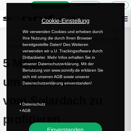
Für Hausbesitzer
Für Anbieter
Kontakt
≡
Cookie-Einstellung
Wir verwenden Cookies und erheben durch
Ihre Nutzung die durch Ihren Browser
Startseite
›
Pv anlage
›
5 Möglichkeiten um noch mehr vom
bereitgestellte Daten! Des Weiteren
Solardach zu profitieren
verwenden wir u.U. Trackingsoftware durch
Drittanbieter. Mehr Infos erhalten Sie in
5 Möglichkeiten
unserer Datenschutzerklärung. Mit der
Benutzung von www.sonnify.de erklären Sie
sich mit unseren AGB sowie unserer
um noch mehr
Datenschutzerklärung einverstanden!
vom Solardach zu
•
Datenschutz
•
AGB
profitieren
Einverstanden