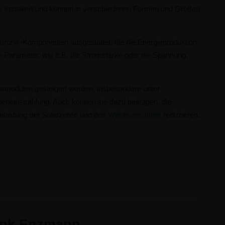
r
installiert und können in verschiedenen Formen und Größen
ektronik-Komponenten ausgestattet, die die Energieproduktion
 Parameter, wie z.B. die Stromstärke oder die Spannung,
armodulen gesteigert werden, insbesondere unter
eneinstrahlung. Auch können sie dazu beitragen, die
elastung der Solarzellen und des
Wechselrichters
reduzieren.
ank Enzmann