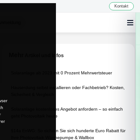
Kontakt
≡
nmeldung
Mehr
Artikel und Infos
Solaranlage ab 2023 mit 0 Prozent Mehrwertsteuer
Hauserdung selbst installieren oder Fachbetrieb? Kosten,
Sicherheit & Vergleich
wser
ch
Solaranlage kostenloses Angebot anfordern – so einfach
r
geht Photovoltaik heute
rer
§14a EnWG: So sichern Sie sich hunderte Euro Rabatt für
Ihre Photovoltaik Wärmepumpe & Wallbox