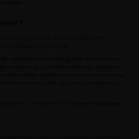
rden können.
ierer?
t der Leistungsoptimierer die Energieproduktion Ihrer
n ihrem optimalen Bereich arbeiten.
 dass auf das Dach ein Schatten geworfen wird, sollte man
atten entstehen meist durch Bäume oder andere Hausdächer.
arfelder werfen. Deshalb sollte man nicht an dieser Art der
€ Mehrkosten bedeutet. Über die Lebensdauer rentiert sich
t, welche
Voraussetzungen Ihr Dach
mitbringen sollte, damit
azu beitragen, die Leistung von Solaranlagen zu maximieren.