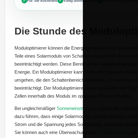
Für Sie kostenlos
Völlig unverbindlich
Aus Ihrer Umgebun
Die Stunde des Modulopti
Moduloptimierer können die Energieproduktion von Solarmod
Teile eines Solarmoduls von Schatten, etwas durch Bäume, b
beeinträchtigt werden. Diese Bereiche der
Teilverschattung
a
Energie. Ein Moduloptimierer kann in diesem Fall jedes Solar
umgehen, die den Schattenbereich abdecken. So verhindert es
beeinträchtigt. Der Moduloptimierer passt außerdem die Span
Zellen innerhalb des Moduls im optimalen Bereich arbeiten.
Bei ungleichmäßiger
Sonneneinstrahlung
werden die Solarmod
dazu führen, dass einige Solarmodulen weniger Energie produ
Strom und die Spannung jedes Solarmoduls individuell optimi
Sie können auch eine Überwachung und
Fehlererkennung
für