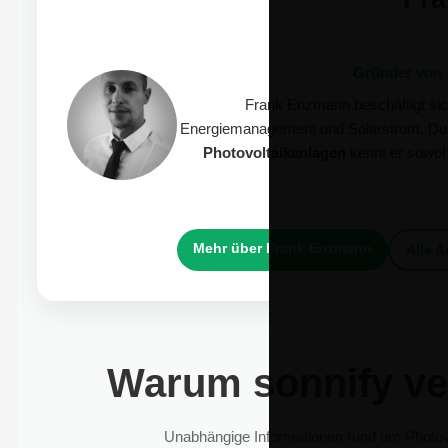
Gründer von s
Frank Enzmann beschäftigt sich
Energiemanagement und Solarstrom. Dur
Photovoltaikanlagen
kennt er sowohl
Mehr über Frank Enzmann
Alle A
Warum sonnify ve
Unabhängige Informationen rund um Photov