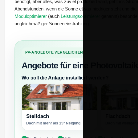
benötigt, aber alles, was zuviel produziert wird, geht ins Str
Abendstunden, wenn die Sonne etwas niedriger steht und die 
Moduloptimierer
(auch
Leistungsoptimierer
genannt) besonder
ungleichmäßiger Sonneneinstrahlung.
PV-ANGEBOTE VERGLEICHEN
Angebote für eine Photovoltai
Wo soll die Anlage installiert werden?
Steildach
Flachdach
Dach mit mehr als 15° Neigung
Dach mit weniger 