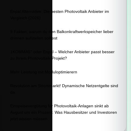
Enpal Alternative: Die besten Photovoltaik Anbieter im
Vergleich (2026)
9 Fakten, warum du den Balkonkraftwerkspeicher lieber
drinnen aufstellen solltest
1KOMMA5° oder Enpal – Welcher Anbieter passt besser
zu Ihrem Photovoltaik-Projekt?
Mehr Leistung mit Moduloptimierern
Revolution am Strommarkt! Dynamische Netzentgelte sind
da
Einspeisevergütung für Photovoltaik-Anlagen sinkt ab
August um ein Prozent: Was Hausbesitzer und Investoren
jetzt wissen müssen