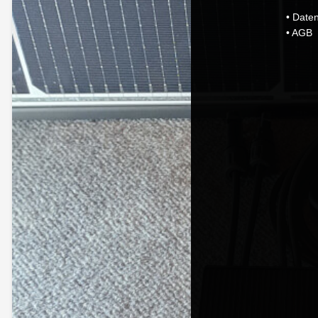
•
Date
•
AGB