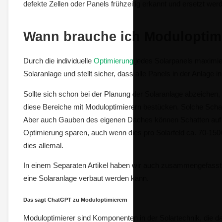
defekte Zellen oder Panels frühzeitig erkannt und ersetzt we
Wann brauche ich Moduloptim
Durch die individuelle
Optimierung
jedes Solarpanels maximier
Solaranlage und stellt sicher, dass alle Panels in der Anlage i
Sollte sich schon bei der Planung der Solaranlage abzeichen,
diese Bereiche mit Moduloptimierern bestücken. Solche Sch
Aber auch Gauben des eigenen Daches können Schatten auf Sol
Optimierung sparen, auch wenn dies pro Solarfeld ca. 70-150
dies allemal.
In einem Separaten Artikel haben wir auch zusammengefass
eine Solaranlage verbaut werden kann.
Das sagt ChatGPT zu Moduloptimierern
Moduloptimierer sind Komponenten in der Solartechnik, die d