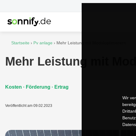
Startseite
›
Pv anlage
›
Mehr Leistung mit Moduloptimierern
Mehr Leistung mit Mod
Kosten · Förderung · Ertrag
Wir ve
bereit
Veröffentlicht am 09.02.2023
Drittan
Benutz
Datens